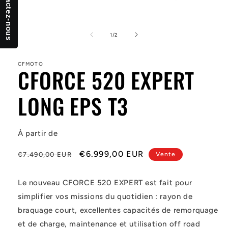
Contactez-nous
Ouvrir
le
média
de
1
/
2
1
dans
une
CFMOTO
fenêtre
CFORCE 520 EXPERT
modale
LONG EPS T3
À partir de
Prix
Prix
€6.999,00 EUR
€7.490,00 EUR
Vente
habituel
soldé
Le nouveau CFORCE 520 EXPERT est fait pour
simplifier vos missions du quotidien : rayon de
braquage court, excellentes capacités de remorquage
et de charge, maintenance et utilisation off road