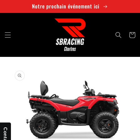
et
Notre prochain événement ici
passer
au
contenu
Panier
Passer aux
informations
produits