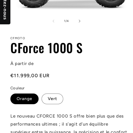
Contactez-nous
Ouvrir
le
média
de
1
/
4
1
dans
une
CFMOTO
fenêtre
CForce 1000 S
modale
À partir de
Prix
€11.999,00 EUR
habituel
Couleur
Orange
Vert
Le nouveau CFORCE 1000 S offre bien plus que des
performances ultimes ; il s’agit d’un équilibre
supérieur entre la puissance, la précision et le confort.