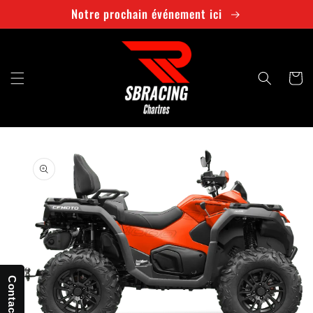
et
Notre prochain événement ici
passer
au
contenu
Panier
Passer aux
informations
produits